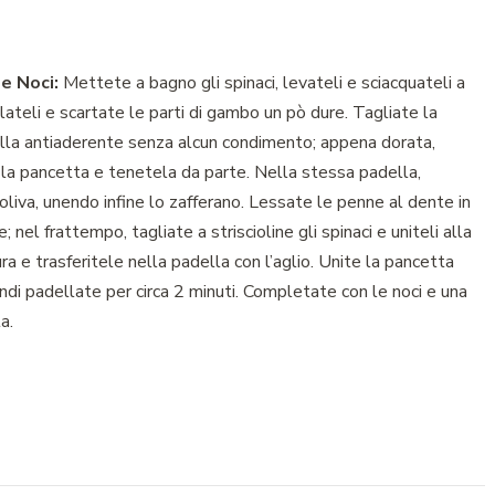
e Noci:
Mettete a bagno gli spinaci, levateli e sciacquateli a
olateli e scartate le parti di gambo un pò dure. Tagliate la
della antiaderente senza alcun condimento; appena dorata,
 la pancetta e tenetela da parte. Nella stessa padella,
i oliva, unendo infine lo zafferano. Lessate le penne al dente in
el frattempo, tagliate a striscioline gli spinaci e uniteli alla
a e trasferitele nella padella con l’aglio. Unite la pancetta
indi padellate per circa 2 minuti. Completate con le noci e una
a.