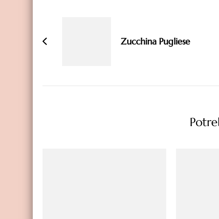
Navigazione
articoli
Zucchina Pugliese
Potreb