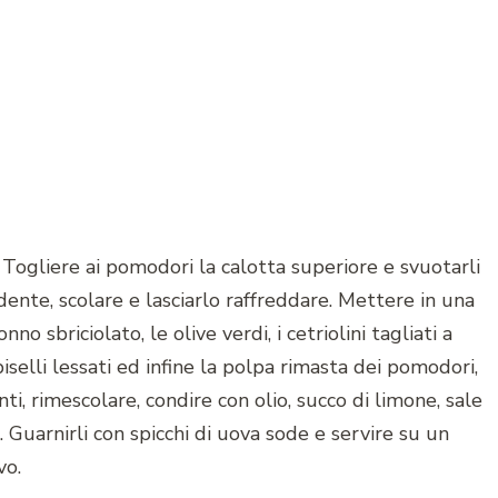
Togliere ai pomodori la calotta superiore e svuotarli
dente, scolare e lasciarlo raffreddare. Mettere in una
onno sbriciolato, le olive verdi, i cetriolini tagliati a
i piselli lessati ed infine la polpa rimasta dei pomodori,
enti, rimescolare, condire con olio, succo di limone, sale
 Guarnirli con spicchi di uova sode e servire su un
vo.