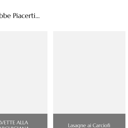
be Piacerti...
VETTE ALLA
Lasagne ai Carciofi