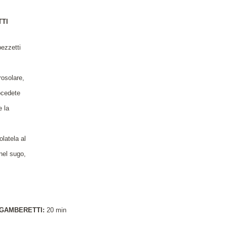
TTI
pezzetti
rosolare,
rocedete
e la
olatela al
 nel sugo,
 GAMBERETTI:
20 min