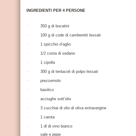
INGREDIENTI PER 4 PERSONE
·
350 g di bucatini
·
100 g di code di camberetti lessati
·
1 spicchio d’aglio
·
1/2 costa di sedano
·
1 cipolla
·
300 g di tentacoli di polpo lessati
·
prezzemolo
·
basilico
·
acciughe sott’olio
·
3 cucchiai di olio di oliva extravergine
·
1 carota
·
1 dl di vino bianco
·
sale e pepe