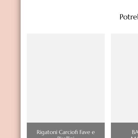
Potreb
Rigatoni Carciofi Fave e
BA