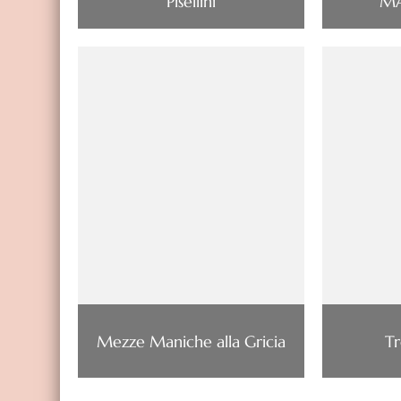
Pisellini
MA
Mezze Maniche alla Gricia
Tr