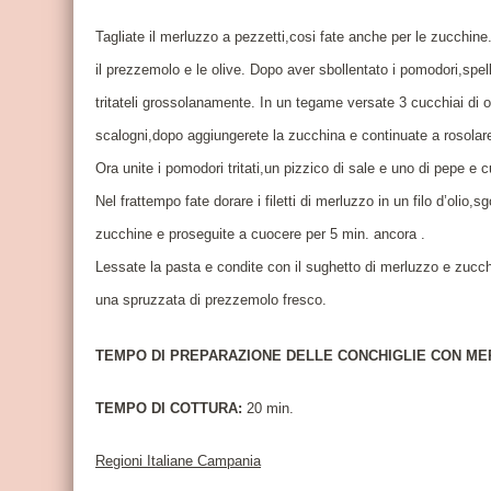
Tagliate il merluzzo a pezzetti,cosi fate anche per le zucchine. 
il prezzemolo e le olive. Dopo aver sbollentato i pomodori,spell
tritateli grossolanamente. In un tegame versate 3 cucchiai di ol
scalogni,dopo aggiungerete la zucchina e continuate a rosolar
Ora unite i pomodori tritati,un pizzico di sale e uno di pepe e c
Nel frattempo fate dorare i filetti di merluzzo in un filo d’olio,sgo
zucchine e proseguite a cuocere per 5 min. ancora .
Lessate la pasta e condite con il sughetto di merluzzo e zucch
una spruzzata di prezzemolo fresco.
TEMPO DI PREPARAZIONE DELLE CONCHIGLIE CON M
TEMPO DI COTTURA:
20 min.
Regioni Italiane Campania