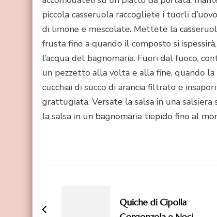
accomodateli su un piatto da portata, manten
piccola casseruola raccogliete i tuorli d’uov
di limone e mescolate. Mettete la casseruol
frusta fino a quando il composto si ispessirà
l’acqua del bagnomaria. Fuori dal fuoco, con
un pezzetto alla volta e alla fine, quando la
cucchiai di succo di arancia filtrato e insapor
grattugiata. Versate la salsa in una salsiera
la salsa in un bagnomaria tiepido fino al mo
Navigazione
articoli
Quiche di Cipolla
Gorgonzola e Noci