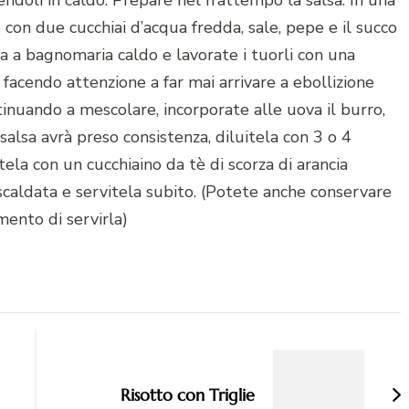
doli in caldo. Prepare nel frattempo la salsa. In una
o con due cucchiai d’acqua fredda, sale, pepe e il succo
a a bagnomaria caldo e lavorate i tuorli con una
, facendo attenzione a far mai arrivare a ebollizione
tinuando a mescolare, incorporate alle uova il burro,
 salsa avrà preso consistenza, diluitela con 3 o 4
itela con un cucchiaino da tè di scorza di arancia
 scaldata e servitela subito. (Potete anche conservare
mento di servirla)
Risotto con Triglie