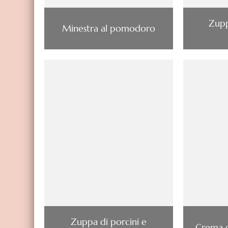
Zupp
Minestra al pomodoro
Zuppa di porcini e
Crema d