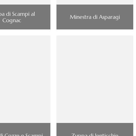
a di Scampi al
Minestra di Asparagi
Cognac
i Cozze e Scampi
Zuppa di lenticchie