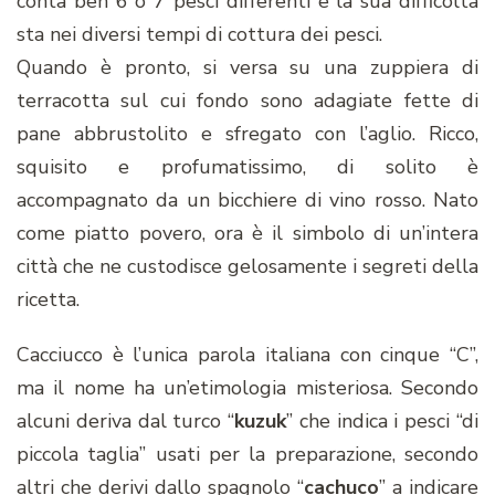
conta ben 6 o 7 pesci differenti e la sua difficoltà
sta nei diversi tempi di cottura dei pesci.
Quando è pronto, si versa su una zuppiera di
terracotta sul cui fondo sono adagiate fette di
pane abbrustolito e sfregato con l’aglio. Ricco,
squisito e profumatissimo, di solito è
accompagnato da un bicchiere di vino rosso. Nato
come piatto povero, ora è il simbolo di un’intera
città che ne custodisce gelosamente i segreti della
ricetta.
Cacciucco è l’unica parola italiana con cinque “C”,
ma il nome ha un’etimologia misteriosa. Secondo
alcuni deriva dal turco “
kuzuk
” che indica i pesci “di
piccola taglia” usati per la preparazione, secondo
altri che derivi dallo spagnolo “
cachuco
” a indicare