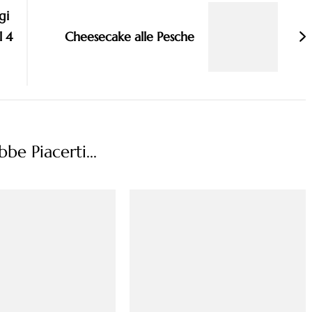
gi
l 4
Cheesecake alle Pesche
be Piacerti...