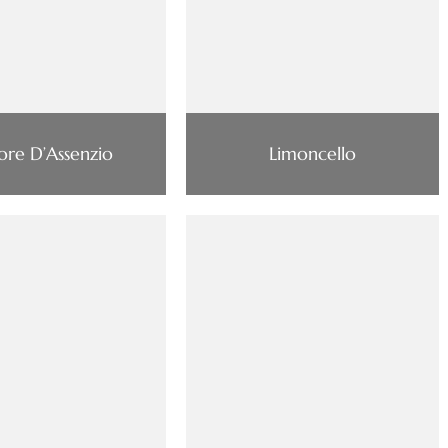
ore D’Assenzio
Limoncello