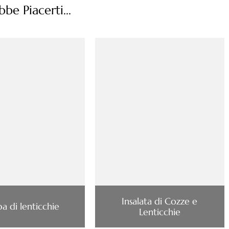
be Piacerti...
Insalata di Cozze e
a di lenticchie
Lenticchie