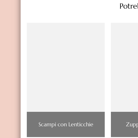
Potreb
Scampi con Lenticchie
Zupp